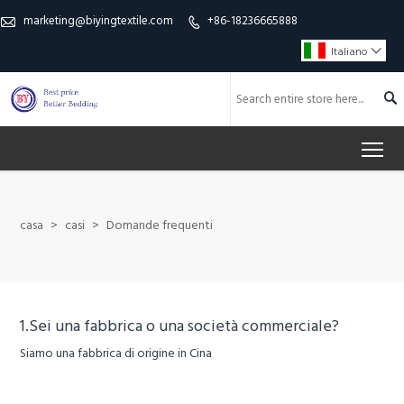
marketing@biyingtextile.com
+86-18236665888


Italiano


To
casa
>
casi
>
Domande frequenti
1.Sei una fabbrica o una società commerciale?
Siamo una fabbrica di origine in Cina